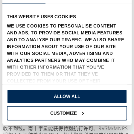
星能熟练地为各类飞机安装辅助燃油系统及临时导航和通
讯设备，还能创新摆渡系统，以提升灵活性和经济性。从
常规到最复杂的任务，我们都能为之制定解决方案，为当
THIS WEBSITE USES COOKIES
今航空行业提供最安全、可靠、高效的摆渡服务。交付选
WE USE COOKIES TO PERSONALISE CONTENT
项从仅提供机组人员到总承包经营。总承包经营包括：
AND ADS, TO PROVIDE SOCIAL MEDIA FEATURES
AND TO ANALYSE OUR TRAFFIC. WE ALSO SHARE
航线加油
INFORMATION ABOUT YOUR USE OF OUR SITE
降落、停泊和地面勤务费
WITH OUR SOCIAL MEDIA, ADVERTISING AND
所有导航费用
ANALYTICS PARTNERS WHO MAY COMBINE IT
所有飞跃领空和降落许可
WITH OTHER INFORMATION THAT YOU’VE
机组人员费用、支出和机票费
PROVIDED TO THEM OR THAT THEY’VE
机组人员执照背书
COLLECTED FROM YOUR USE OF THEIR
安装远程导航和通讯设备，如需要
安装辅助摆渡燃油系统，如需要
SERVICES.
ALLOW ALL
交付前，客户会收到完整的路线分析及航行时刻表。交付
过程中，客户会定期被告知进展和抵达时刻。我们使用自
CUSTOMIZE
己的ICAO呼号和航班号，允许全球各地的航空当局和服务
提供商直接向我们收取使用费，让他们不用担心数个月后
收不到钱。南十字星能获得特别航行许可、RVSM/MNPS