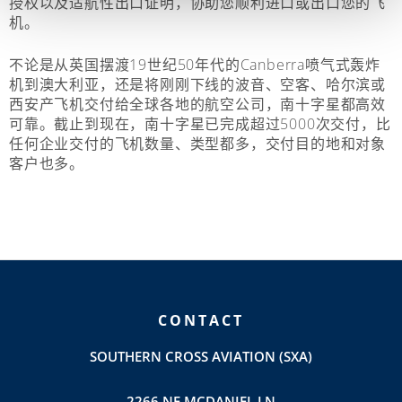
授权以及适航性出口证明，协助您顺利进口或出口您的飞
机。
不论是从英国摆渡19世纪50年代的Canberra喷气式轰炸
机到澳大利亚，还是将刚刚下线的波音、空客、哈尔滨或
西安产飞机交付给全球各地的航空公司，南十字星都高效
可靠。截止到现在，南十字星已完成超过5000次交付，比
任何企业交付的飞机数量、类型都多，交付目的地和对象
客户也多。
CONTACT
SOUTHERN CROSS AVIATION (SXA)
2266 NE MCDANIEL LN